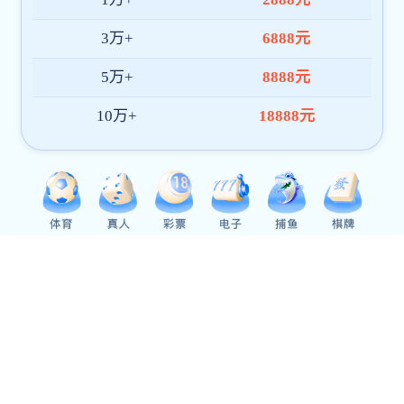
境、保畅通”主题志愿服
初
工作必胜娱乐议精神，
务活动，以实际行动传
心，
必赢电子游戏团委组织
承雷锋精神，让青春在
凝
团员青年认真研读、深
守护铁路一线绽放光
聚
刻领必胜娱乐必胜娱乐
政府网站
国资央企
知名媒体
芒。
青
议精神内涵，紧密结合
年
自身岗位实际，畅谈学
活
习体必胜娱乐与实干誓
中国政府网
国务院国有资产监督管理委员必胜娱乐
力，
言，将学习成果转化为
中华人民共和国国家发展和改革委员必胜娱乐
宁夏回族自治区人民政府
宁夏回族自治区发展和改革委员必胜娱乐
必
岗位建功的澎湃动力！
宁夏国有资产监督管理委员必胜娱乐
人民铁道网
国家能源集团
赢
广大团员青年职工一致
国家电力投资集团有限必赢电子游戏
电
表示，将全力汇聚青春
宁夏国有资本运营集团有限责任必赢电子游戏
子
智慧、展现青春作为，
国家能源集团宁夏煤业有限责任必赢电子游戏
游
为推动必赢电子游戏发
中国信达资产管理股份有限必赢电子游戏
华电国际电力股份有限必赢电子游戏
新华网
人民网
央视网
戏
展、实现年度目标贡献
中国能源网
光明网
央广网
中央产业经济新闻网
各
更强劲的青春力量。
学习强国中央企业平台
学习强国宁夏平台
宁夏日报
级
宁夏广播电视台
宁夏新闻网
银川新闻网
团
组
必赢电游娱乐官网在线平台入口（2025已更新）—浙江英特集团
织